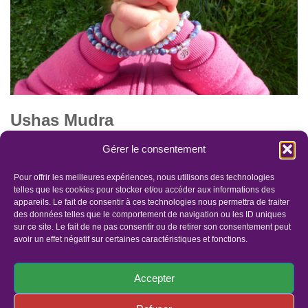
Ushas Mudra
par
Lis'âmOr
12 décembre 2021
Gérer le consentement
C’est une mudra que ma fille depuis bébé et moi même faisons
Pour offrir les meilleures expériences, nous utilisons des technologies
souvent. Bien souvent, Lorsque l’on souhaite quelque chose de
telles que les cookies pour stocker et/ou accéder aux informations des
appareils. Le fait de consentir à ces technologies nous permettra de traiter
tout notre cœur. Ou…
Lire la suite »
des données telles que le comportement de navigation ou les ID uniques
sur ce site. Le fait de ne pas consentir ou de retirer son consentement peut
avoir un effet négatif sur certaines caractéristiques et fonctions.
Accepter