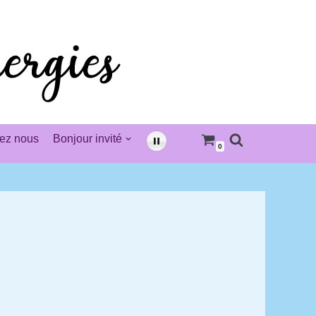
ez nous
Bonjour invité
0