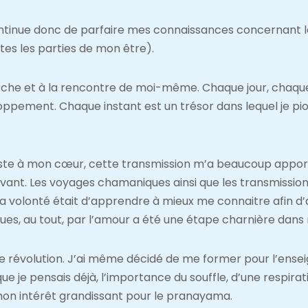
continue donc de parfaire mes connaissances concernant 
tes les parties de mon être).
che et à la rencontre de moi-même. Chaque jour, chaqu
pement. Chaque instant est un trésor dans lequel je pio
juste à mon cœur, cette transmission m’a beaucoup apport
été avant. Les voyages chamaniques ainsi que les transmis
a volonté était d’apprendre à mieux me connaitre afin d’ai
ques, au tout, par l’amour a été une étape charnière dans
e révolution. J’ai même décidé de me former pour l’ensei
e je pensais déjà, l’importance du souffle, d’une respirat
 mon intérêt grandissant pour le pranayama.