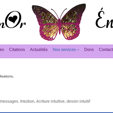
es
Citations
Actualités
Nos services
Dons
Contact
isations,
essages. Intuition, écriture intuitive, dessin intuitif