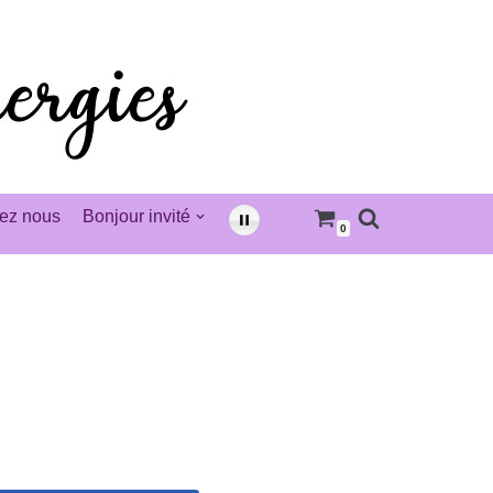
ez nous
Bonjour invité
0