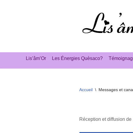
Aller
au
contenu
Lis’âm’Or
Les Énergies Quèsaco?
Témoignag
Accueil
\
Messages et canal
Réception et diffusion de m