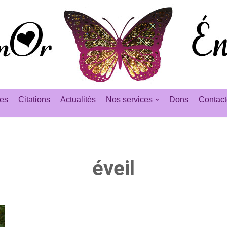
es
Citations
Actualités
Nos services
Dons
Contact
éveil