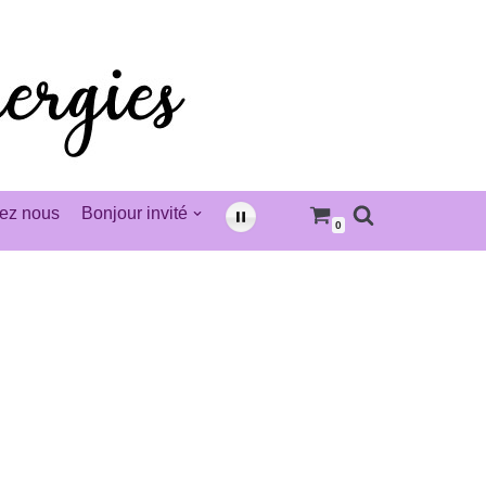
ez nous
Bonjour invité
0