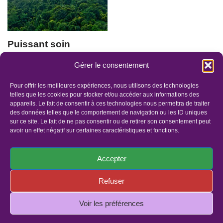
Puissant soin
énergétique “Coup
Gérer le consentement
de balai, et ancrage
au cœur de Terre-
Pour offrir les meilleures expériences, nous utilisons des technologies
mère” 26mn
telles que les cookies pour stocker et/ou accéder aux informations des
appareils. Le fait de consentir à ces technologies nous permettra de traiter
36.00
€
des données telles que le comportement de navigation ou les ID uniques
sur ce site. Le fait de ne pas consentir ou de retirer son consentement peut
avoir un effet négatif sur certaines caractéristiques et fonctions.
Accepter
Refuser
Panier
Faites un dons
Mentions légales
Politique de confidentialité
Politique de cookies (UE)
Voir les préférences
© Copyright 2019 - Tous droits réservés | Site réalisé par