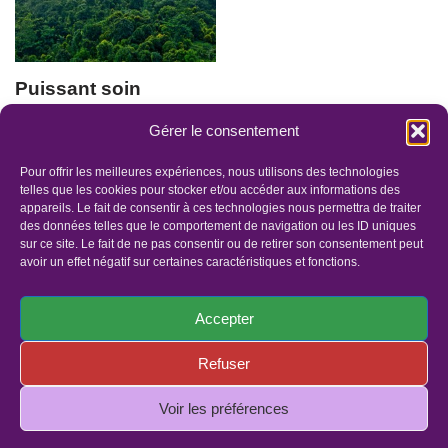
Puissant soin
énergétique “Coup
Gérer le consentement
de balai, et ancrage
au cœur de Terre-
Pour offrir les meilleures expériences, nous utilisons des technologies
mère” 26mn
telles que les cookies pour stocker et/ou accéder aux informations des
appareils. Le fait de consentir à ces technologies nous permettra de traiter
36.00
€
des données telles que le comportement de navigation ou les ID uniques
sur ce site. Le fait de ne pas consentir ou de retirer son consentement peut
avoir un effet négatif sur certaines caractéristiques et fonctions.
Accepter
Refuser
Panier
Faites un dons
Mentions légales
Politique de confidentialité
Politique de cookies (UE)
Voir les préférences
© Copyright 2019 - Tous droits réservés | Site réalisé par