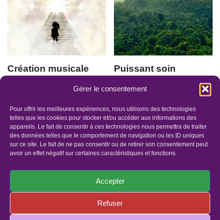
Création musicale
Puissant soin
“Au fil de l’eau”. Soin
énergétique “Coup
Gérer le consentement
énergétique : “PAS
de balai, et ancrage
DE GÉANT”
au cœur de Terre-
Pour offrir les meilleures expériences, nous utilisons des technologies
mère” 26mn
telles que les cookies pour stocker et/ou accéder aux informations des
54.00
€
appareils. Le fait de consentir à ces technologies nous permettra de traiter
36.00
€
des données telles que le comportement de navigation ou les ID uniques
sur ce site. Le fait de ne pas consentir ou de retirer son consentement peut
avoir un effet négatif sur certaines caractéristiques et fonctions.
Accepter
Refuser
Panier
Faites un dons
Mentions légales