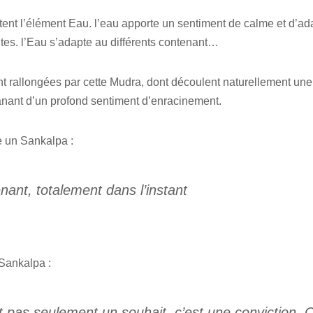
tent l’élément Eau. l’eau apporte un sentiment de calme et d’ada
tes. l’Eau s’adapte au différents contenant…
nt rallongées par cette Mudra, dont découlent naturellement une
anant d’un profond sentiment d’enracinement.
e un Sankalpa :
enant, totalement dans l’instant
 Sankalpa :
pas seulement un souhait, c’est une conviction. C’e