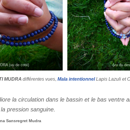
RA (vu de coté)
(vu du de
TI MUDRA
différentes vues
,
Mala intentionnel
Lapis Lazuli et O
re la circulation dans le bassin et le bas ventre ai
t la pression sanguine.
ana Sansregret Mudra