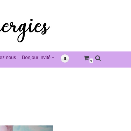
ez nous
Bonjour invité
0