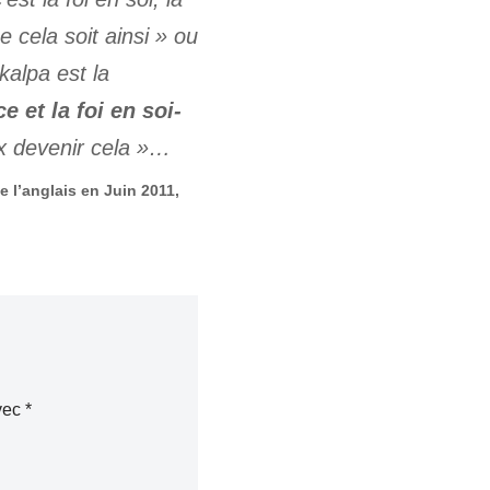
e cela soit ainsi
» ou
alpa est la
e et la foi en soi-
ux devenir cela
»…
 l’anglais en Juin 2011,
avec
*