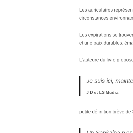
Les auriculaires représen
circonstances environnan
Les expirations se trouve
et une paix durables, ém
L’auteure du livre propos
Je suis ici, maint
J D et LS Mudra
petite définition brève de
Un Sankalpa n’est 