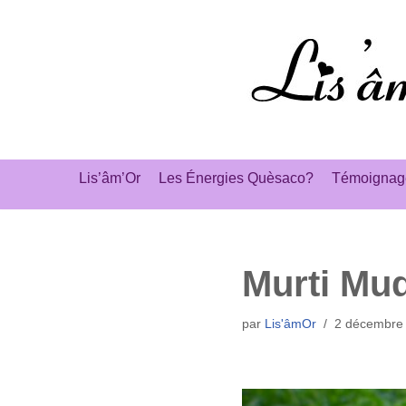
Aller
au
contenu
Lis’âm’Or
Les Énergies Quèsaco?
Témoignag
Murti Mu
par
Lis'âmOr
2 décembre