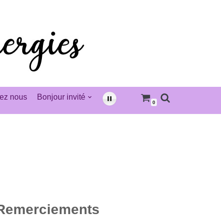
ez nous
Bonjour invité
0
Remerciements