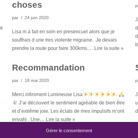
choses
p
par
24 juin 2020
J
nt
d
Lisa m a fait en soin en presencuel alors que je
d
souffrais d une tres violente migraine. Je devais
b
prendre la route pour faire 300kms.…
Lire la suite »
Recommandation
par
18 mai 2020
p
Merci infiniment Lumineuse Lisa
.
J
J’ai découvert le sentiment agréable de bien être
u
et d’extrême joie. Les éclats de rires impulsifs m’ont
d
envahi . Une…
Lire la suite »
Gérer le consentement