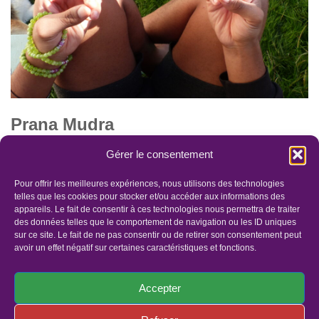
Prana Mudra
par
Lis'âmOr
26 décembre 2021
Gérer le consentement
“Le geste de la victoire de l’énergie” Prana Mudra est
Pour offrir les meilleures expériences, nous utilisons des technologies
incontournable ,elle active l’énergie de notre corps. Cette Mudra
telles que les cookies pour stocker et/ou accéder aux informations des
appareils. Le fait de consentir à ces technologies nous permettra de traiter
c’est la victoire de l’énergie !…
Lire la suite »
des données telles que le comportement de navigation ou les ID uniques
sur ce site. Le fait de ne pas consentir ou de retirer son consentement peut
avoir un effet négatif sur certaines caractéristiques et fonctions.
Accepter