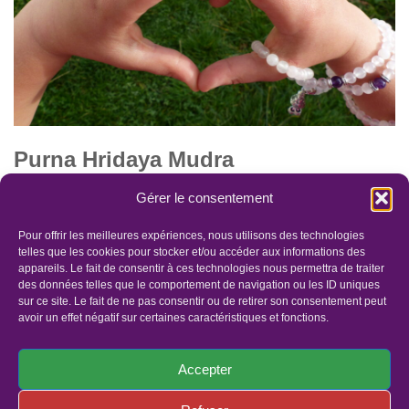
Purna Hridaya Mudra
par
Lis'âmOr
2 janvier 2022
Gérer le consentement
“Le geste du coeur ouvert“ “Avec ce geste, la cage thoracique
Pour offrir les meilleures expériences, nous utilisons des technologies
prend de l’expansion et l’inspiration s’allonge ; donnant une
telles que les cookies pour stocker et/ou accéder aux informations des
appareils. Le fait de consentir à ces technologies nous permettra de traiter
sensation d’énergie qui nous élève…
Lire la suite »
des données telles que le comportement de navigation ou les ID uniques
sur ce site. Le fait de ne pas consentir ou de retirer son consentement peut
avoir un effet négatif sur certaines caractéristiques et fonctions.
Accepter