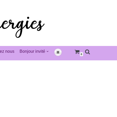
ez nous
Bonjour invité
0