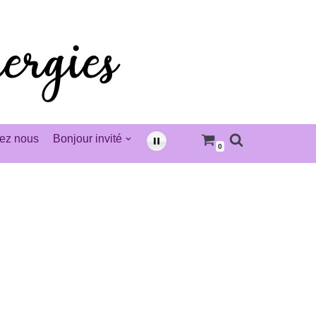
ez nous
Bonjour invité
0