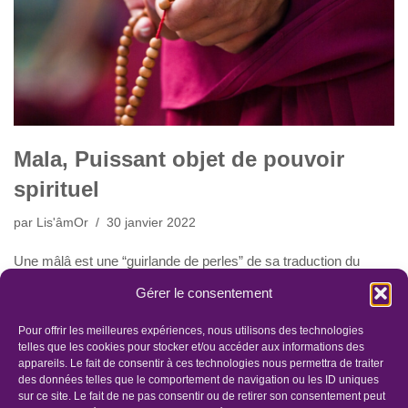
Mala, Puissant objet de pouvoir
spirituel
par
Lis'âmOr
30 janvier 2022
Une mâlâ est une “guirlande de perles” de sa traduction du
Sanskrit.
Gérer le consentement
Cette guirlande peut avoir d’autres interprétations telles
que”collier de fleur” ou encore “guirlande de méditation”.
Pour offrir les meilleures expériences, nous utilisons des technologies
Traditionnellement elle accompagne le pratiquant bouddhiste
telles que les cookies pour stocker et/ou accéder aux informations des
appareils. Le fait de consentir à ces technologies nous permettra de traiter
lors de ses prières. Et sert à compter les répétitions de mantras.
des données telles que le comportement de navigation ou les ID uniques
sur ce site. Le fait de ne pas consentir ou de retirer son consentement peut