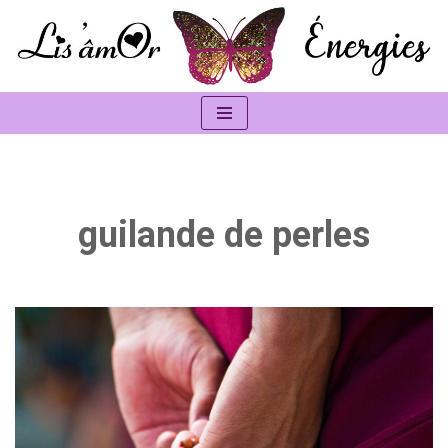
Aller
au
contenu
guilande de perles