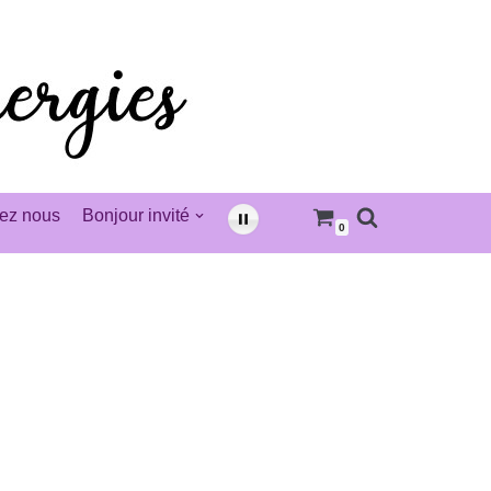
ez nous
Bonjour invité
0