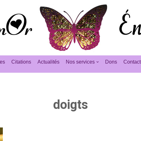
es
Citations
Actualités
Nos services
Dons
Contact
doigts