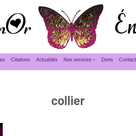
es
Citations
Actualités
Nos services
Dons
Contact
collier