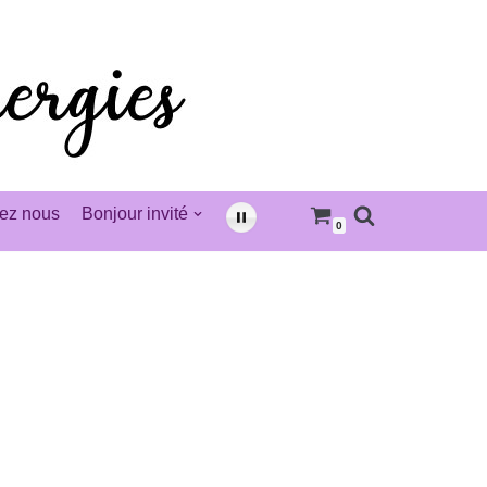
ez nous
Bonjour invité
0