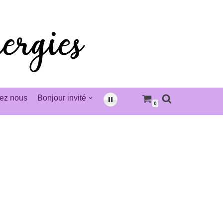
ez nous
Bonjour invité
0