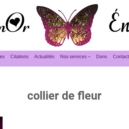
es
Citations
Actualités
Nos services
Dons
Contact
collier de fleur