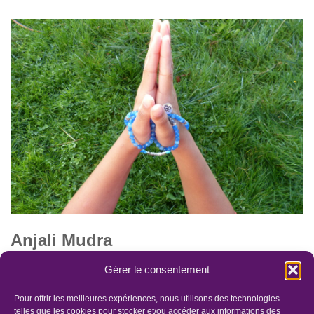
Anjali Mudra
par
Lis'âmOr
5 décembre 2021
2 commentaires
Gérer le consentement
la pratique de “Anjali Mudra” permet le rééquilibrage de tous les
Pour offrir les meilleures expériences, nous utilisons des technologies
mouvements énergétiques en nous , et permet de retrouver
telles que les cookies pour stocker et/ou accéder aux informations des