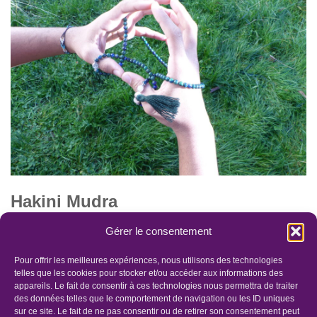
Hakini Mudra
par
Lis'âmOr
19 décembre 2021
Gérer le consentement
“Le geste de l’intégration“ Ce Mudra évoque la déesse Hakini.
Pour offrir les meilleures expériences, nous utilisons des technologies
Cette déesse est liée au troisième œil “centre de la sagesse
telles que les cookies pour stocker et/ou accéder aux informations des
appareils. Le fait de consentir à ces technologies nous permettra de traiter
intérieure”. Cette Mudra soutient…
Lire la suite »
des données telles que le comportement de navigation ou les ID uniques
sur ce site. Le fait de ne pas consentir ou de retirer son consentement peut