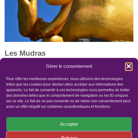
Les Mudras
par
Lis'âmOr
20 novembre 2021
Gérer le consentement
Les Mudras : Le mot “Mudra” vient du sanskrit. ça signification
Pour offrir les meilleures expériences, nous utilisons des technologies
telles que les cookies pour stocker et/ou accéder aux informations des
exact, signifie “sceau“. Un sceau met en sureté ce qui est
appareils. Le fait de consentir à ces technologies nous permettra de traiter
précieux. Une Mudra…
Lire la suite »
des données telles que le comportement de navigation ou les ID uniques
sur ce site. Le fait de ne pas consentir ou de retirer son consentement peut
avoir un effet négatif sur certaines caractéristiques et fonctions.
Accepter
Refuser