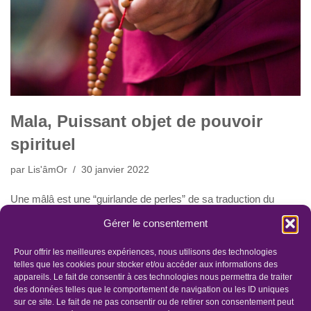
Mala, Puissant objet de pouvoir
spirituel
par
Lis'âmOr
30 janvier 2022
Une mâlâ est une “guirlande de perles” de sa traduction du
Sanskrit.
Gérer le consentement
Cette guirlande peut avoir d’autres interprétations telles
que”collier de fleur” ou encore “guirlande de méditation”.
Pour offrir les meilleures expériences, nous utilisons des technologies
Traditionnellement elle accompagne le pratiquant bouddhiste
telles que les cookies pour stocker et/ou accéder aux informations des
appareils. Le fait de consentir à ces technologies nous permettra de traiter
lors de ses prières. Et sert à compter les répétitions de mantras.
des données telles que le comportement de navigation ou les ID uniques
sur ce site. Le fait de ne pas consentir ou de retirer son consentement peut