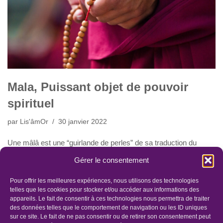
Mala, Puissant objet de pouvoir
spirituel
par
Lis'âmOr
30 janvier 2022
Une mâlâ est une “guirlande de perles” de sa traduction du
Sanskrit.
Gérer le consentement
Cette guirlande peut avoir d’autres interprétations telles
que”collier de fleur” ou encore “guirlande de méditation”.
Pour offrir les meilleures expériences, nous utilisons des technologies
Traditionnellement elle accompagne le pratiquant bouddhiste
telles que les cookies pour stocker et/ou accéder aux informations des
appareils. Le fait de consentir à ces technologies nous permettra de traiter
lors de ses prières. Et sert à compter les répétitions de mantras.
des données telles que le comportement de navigation ou les ID uniques
sur ce site. Le fait de ne pas consentir ou de retirer son consentement peut