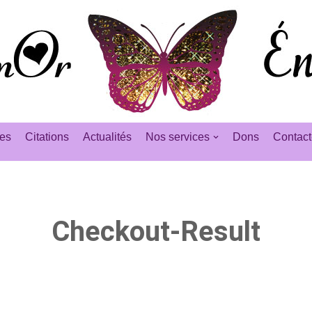
es
Citations
Actualités
Nos services
Dons
Contact
Checkout-Result