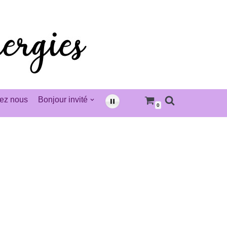
ez nous
Bonjour invité
0