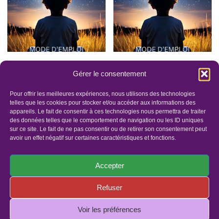
Livre : Mode d’emploi
Livre : Mode d’emploi
Gérer le consentement
– La vie est ce que
– La vie est ce que
vous en faites !
vous en faites ! Chez
Pour offrir les meilleures expériences, nous utilisons des technologies
Ebook
Cultura
telles que les cookies pour stocker et/ou accéder aux informations des
appareils. Le fait de consentir à ces technologies nous permettra de traiter
9.99
€
21.60
€
des données telles que le comportement de navigation ou les ID uniques
sur ce site. Le fait de ne pas consentir ou de retirer son consentement peut
avoir un effet négatif sur certaines caractéristiques et fonctions.
Accepter
Refuser
Panier
Faites un dons
Mentions légales
Politique de confidentialité
Politique de cookies (UE)
Voir les préférences