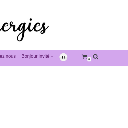
ez nous
Bonjour invité
0