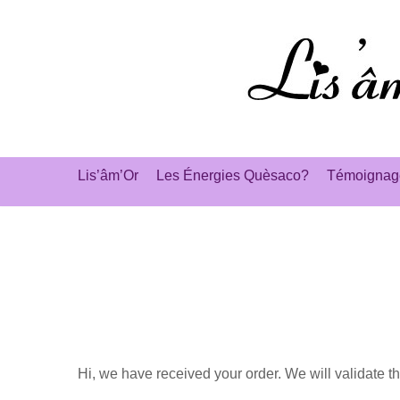
Aller
au
contenu
Lis’âm’Or
Les Énergies Quèsaco?
Témoignag
Hi, we have received your order. We will validate t