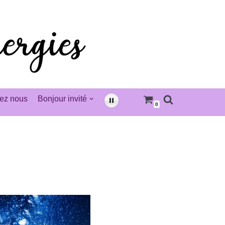
ez nous
Bonjour invité
0