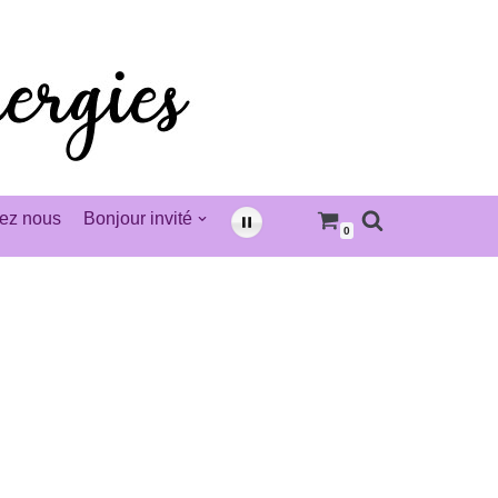
ez nous
Bonjour invité
0