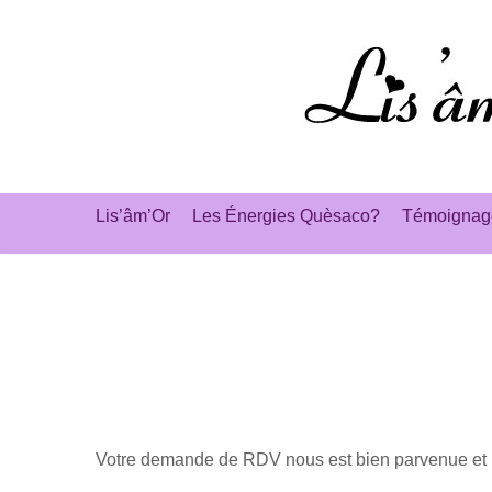
Aller
au
contenu
Lis’âm’Or
Les Énergies Quèsaco?
Témoignag
Votre demande de RDV nous est bien parvenue et 