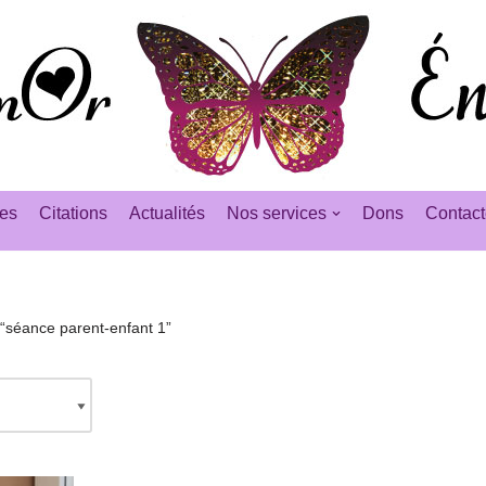
es
Citations
Actualités
Nos services
Dons
Contact
s “séance parent-enfant 1”