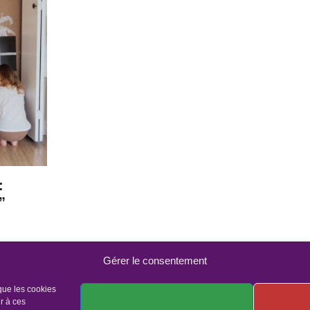
:
”
Gérer le consentement
 que les cookies
r à ces