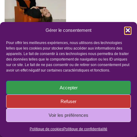
Gérer le consentement
Séance en présence
Pour offrir les meilleures expériences, nous utilisons des technologies
telles que les cookies pour stocker et/ou accéder aux informations des
144.00
€
appareils. Le fait de consentir à ces technologies nous permettra de traiter
des données telles que le comportement de navigation ou les ID uniques
sur ce site. Le fait de ne pas consentir ou de retirer son consentement peut
avoir un effet négatif sur certaines caractéristiques et fonctions.
Accepter
Refuser
Panier
Faites un dons
Mentions légales
Politique de confidentialité
Politique de cookies (UE)
Voir les préférences
© Copyright 2019 - Tous droits réservés | Site réalisé par
Politique de cookies
Politique de confidentialité
l'agence ID Web