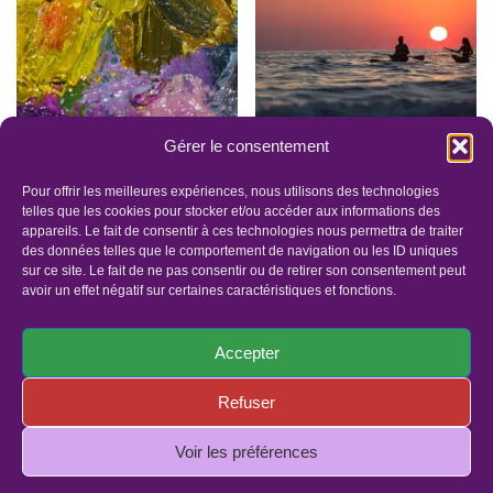
Gérer le consentement
Cadeau énergétique :
Cadeau énergétique :
Peinture Séance à
Séance à distance
Pour offrir les meilleures expériences, nous utilisons des technologies
distance offerte
offerte
telles que les cookies pour stocker et/ou accéder aux informations des
appareils. Le fait de consentir à ces technologies nous permettra de traiter
0.00
€
0.00
€
des données telles que le comportement de navigation ou les ID uniques
sur ce site. Le fait de ne pas consentir ou de retirer son consentement peut
avoir un effet négatif sur certaines caractéristiques et fonctions.
Accepter
Refuser
Panier
Faites un dons
Mentions légales
Politique de confidentialité
Politique de cookies (UE)
Voir les préférences
© Copyright 2019 - Tous droits réservés | Site réalisé par