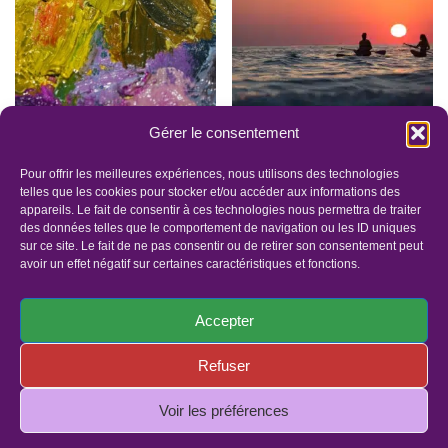
Gérer le consentement
Cadeau énergétique :
Cadeau énergétique :
Peinture Séance à
Séance à distance
Pour offrir les meilleures expériences, nous utilisons des technologies
distance offerte
offerte
telles que les cookies pour stocker et/ou accéder aux informations des
appareils. Le fait de consentir à ces technologies nous permettra de traiter
0.00
€
0.00
€
des données telles que le comportement de navigation ou les ID uniques
sur ce site. Le fait de ne pas consentir ou de retirer son consentement peut
avoir un effet négatif sur certaines caractéristiques et fonctions.
Accepter
Refuser
Panier
Faites un dons
Mentions légales
Politique de confidentialité
Politique de cookies (UE)
Voir les préférences
© Copyright 2019 - Tous droits réservés | Site réalisé par