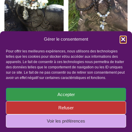
Gérer le consentement
MÂLÂ
Malas Intentionnels
INTENTIONNELLE
Énergétiques –
Pour offrir les meilleures expériences, nous utilisons des technologies
ENERGETIQUE
Graines
telles que les cookies pour stocker et/ou accéder aux informations des
appareils. Le fait de consentir à ces technologies nous permettra de traiter
54.00
€
–
72.00
€
45.00
€
–
72.00
€
des données telles que le comportement de navigation ou les ID uniques
sur ce site. Le fait de ne pas consentir ou de retirer son consentement peut
avoir un effet négatif sur certaines caractéristiques et fonctions.
Accepter
Refuser
Panier
Faites un dons
Mentions légales
Politique de confidentialité
Politique de cookies (UE)
Voir les préférences
© Copyright 2019 - Tous droits réservés | Site réalisé par