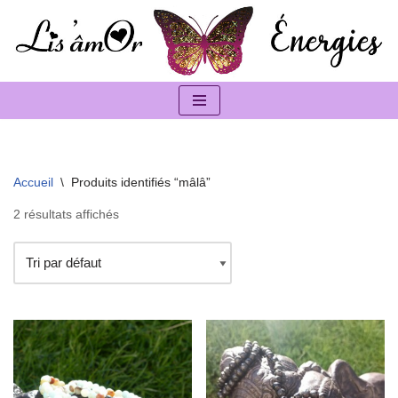
Aller
au
contenu
Accueil
\
Produits identifiés “mâlâ”
2 résultats affichés