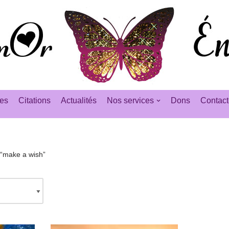
es
Citations
Actualités
Nos services
Dons
Contact
s “make a wish”