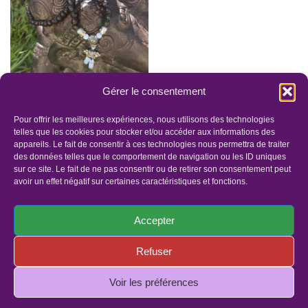
Gérer le consentement
Malas Intentionnels
Énergétiques –
Pour offrir les meilleures expériences, nous utilisons des technologies
Graines
telles que les cookies pour stocker et/ou accéder aux informations des
appareils. Le fait de consentir à ces technologies nous permettra de traiter
45.00
€
–
72.00
€
des données telles que le comportement de navigation ou les ID uniques
sur ce site. Le fait de ne pas consentir ou de retirer son consentement peut
avoir un effet négatif sur certaines caractéristiques et fonctions.
Accepter
Refuser
Panier
Faites un dons
Mentions légales
Politique de confidentialité
Politique de cookies (UE)
Voir les préférences
© Copyright 2019 - Tous droits réservés | Site réalisé par