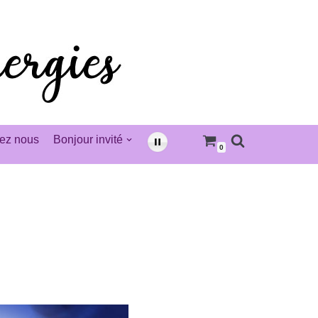
ez nous
Bonjour invité
0