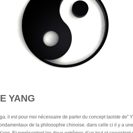
LE YANG
ga, il est pour moi nécessaire de parler du concept taoïste de” Y
fondamentaux de la philosophie chinoise. dans celle ci il y a u
 Yang. Et représentent les deux extrêmes d’un tout et coexisten