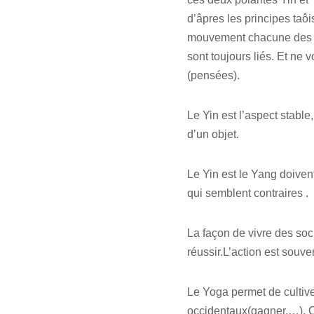
d’âpres les principes taô
mouvement chacune des for
sont toujours liés. Et ne 
(pensées).
Le Yin est l’aspect stable
d’un objet.
Le Yin est le Yang doivent
qui semblent contraires .
La façon de vivre des soci
réussir.L’action est souven
Le Yoga permet de cultive
occidentaux(gagner,…). C