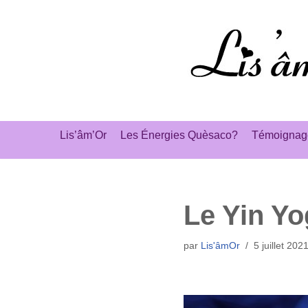
Aller
au
contenu
Lis’âm’Or
Les Énergies Quèsaco?
Témoignag
Le Yin Yo
par
Lis'âmOr
5 juillet 202