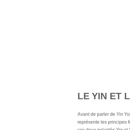
LE YIN ET 
Avant de parler de Yin Yo
représente les principes 
ces deux polarités Yin et